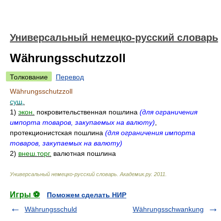
Универсальный немецко-русский словарь
Währungsschutzzoll
Толкование
Перевод
Währungsschutzzoll
сущ.
1)
экон.
покровительственная пошлина
(для ограничения
импорта товаров, закупаемых на валюту)
,
протекционистская пошлина
(для ограничения импорта
товаров, закупаемых на валюту)
2)
внеш.торг.
валютная пошлина
Универсальный немецко-русский словарь
.
Академик.ру
.
2011
.
Игры ⚽
Поможем сделать НИР
Währungsschuld
Währungsschwankung